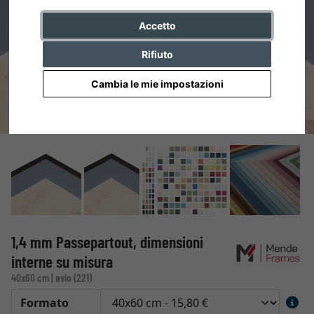
Accetto
Rifiuto
Cambia le mie impostazioni
1,4 mm Passepartout, dimensioni
interne su misura
40x60 cm | avio (221)
Formato