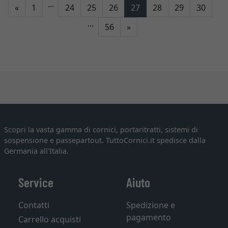
...
Indietro
«
1
24
25
26
27
28
29
30
...
Avanti
56
»
Scopri la vasta gamma di cornici, portaritratti, sistemi di
sospensione e passepartout. TuttoCornici.it spedisce dalla
Germania all'Italia.
Service
Aiuto
Contatti
Spedizione e
pagamento
Carrello acquisti