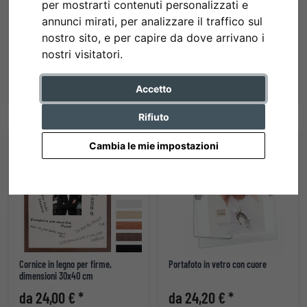
per mostrarti contenuti personalizzati e
annunci mirati, per analizzare il traffico sul
nostro sito, e per capire da dove arrivano i
Cornice in legno Chalk Farm
Cornice in alluminio Louis
nostri visitatori.
da 23,90 € *
da 24,00 € *
Accetto
Rifiuto
Cambia le mie impostazioni
Cornice in legno per firme,
Portafoto in vetro con cuore
dimensioni 30x40 cm
da 24,00 € *
da 24,20 € *