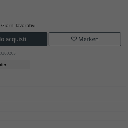
5 Giorni lavorativi
lo acquisti
Merken
1020020S
tto