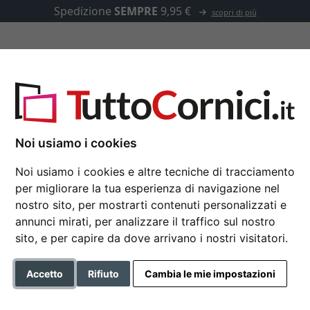
Spedizione
SEMPRE
9,95 €
scopri di più
u misura
Passepartout
Accessori
Noi usiamo i cookies
Noi usiamo i cookies e altre tecniche di tracciamento
Specchiera Lagos
per migliorare la tua esperienza di navigazione nel
nostro sito, per mostrarti contenuti personalizzati e
20x20 cm | bianco | Specchio
annunci mirati, per analizzare il traffico sul nostro
sito, e per capire da dove arrivano i nostri visitatori.
Formato
Accetto
Rifiuto
Cambia le mie impostazioni
Colore