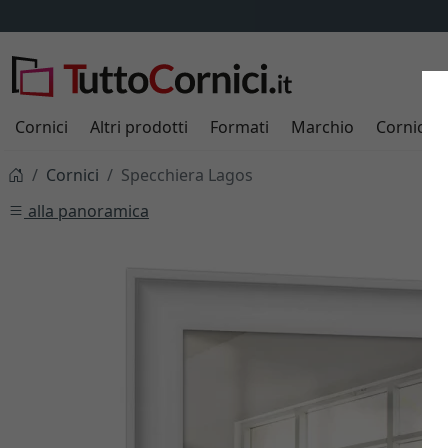
Cornici
Altri prodotti
Formati
Marchio
Cornici s
Cornici
Specchiera Lagos
alla panoramica