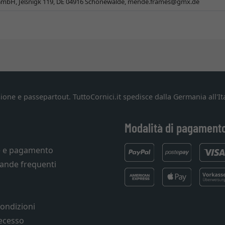
mbH, Jeßnigk 119, DE 04916 Schönewalde,
mende.frames@gmx.de
ione e passepartout. TuttoCornici.it spedisce dalla Germania all'Ita
Modalità di pagament
e e pagamento
ande frequenti
condizioni
recesso