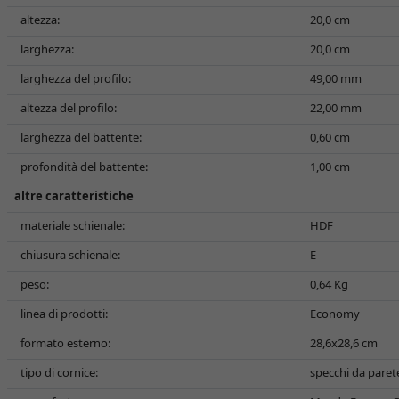
altezza:
20,0 cm
larghezza:
20,0 cm
larghezza del profilo:
49,00 mm
altezza del profilo:
22,00 mm
larghezza del battente:
0,60 cm
profondità del battente:
1,00 cm
altre caratteristiche
materiale schienale:
HDF
chiusura schienale:
E
peso:
0,64 Kg
linea di prodotti:
Economy
formato esterno:
28,6x28,6 cm
tipo di cornice:
specchi da paret