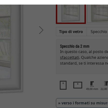
Avanti
Tipo di vetro
Specchio da 2 mm
In questo caso, al posto d
sfaccettati
. Qualche aziend
standard, se ti interessa n
49,00 mm
22,0
» verso i formati su misu