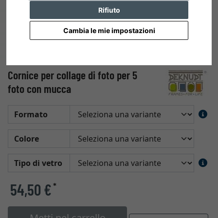
Rifiuto
Cambia le mie impostazioni
Cornice per collage di foto per 5
foto con mucca
Formato
Colore
Tipo di vetro
54,50 €
*
Metti nel carrello