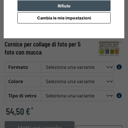
Rifiuto
Cambia le mie impostazioni
Cornice per collage di foto per 5
foto con mucca
Formato
Colore
Tipo di vetro
54,50 €
*
Metti nel carrello