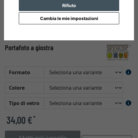
Rifiuto
Cambia le mie impostazioni
Portafoto a giostra
Formato
Colore
Tipo di vetro
34,00 €
*
Metti nel carrello