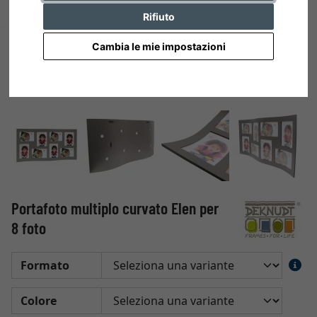
Rifiuto
Cambia le mie impostazioni
Portafoto multiplo curvato Elen per
8 foto
Formato
Colore