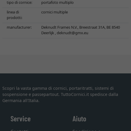
tipo di cornice:
portafoto multiplo
linea di
cornici multiple
prodotti:
manufacturer:
Deknudt Frames N.V., Breestraat 31A, BE 8540
Deerlijk ,
deknudt@gmx.eu
Scopri la vasta gamma di cornici, portaritratti, sistemi di
sospensione e passepartout. TuttoCornici.it spedisce dalla
Germania all'Italia.
Service
Aiuto