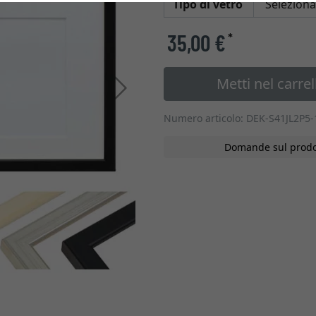
Tipo di vetro
35,00 €
*
Metti nel carrel
Avanti
Numero articolo: DEK-S41JL2P5-
Domande sul prodo