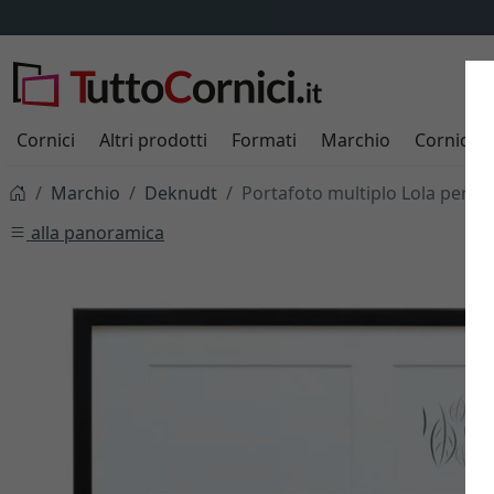
Cornici
Altri prodotti
Formati
Marchio
Cornici s
Marchio
Deknudt
Portafoto multiplo Lola per 5 
alla panoramica