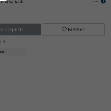
lo acquisti
Merken
1-H
tto