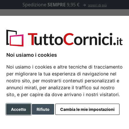
Spedizione
SEMPRE
9,95 €
scopri di più
u misura
Passepartout
Accessori
foto
Noi usiamo i cookies
Noi usiamo i cookies e altre tecniche di tracciamento
per migliorare la tua esperienza di navigazione nel
Portafoto multiplo Lol
nostro sito, per mostrarti contenuti personalizzati e
annunci mirati, per analizzare il traffico sul nostro
sito, e per capire da dove arrivano i nostri visitatori.
Formato
Accetto
Rifiuto
Cambia le mie impostazioni
Colore