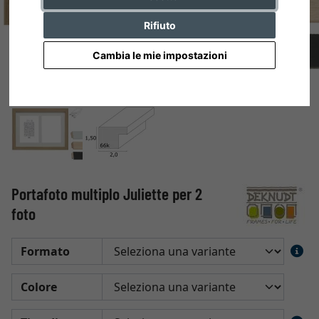
Rifiuto
Cambia le mie impostazioni
Portafoto multiplo Juliette per 2
foto
Formato
Colore