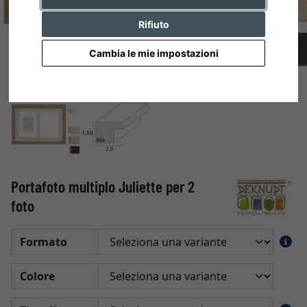
Rifiuto
Cambia le mie impostazioni
Portafoto multiplo Juliette per 2
foto
Formato
Colore