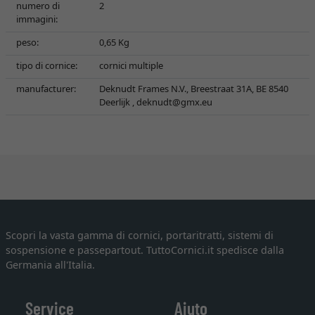
numero di
2
immagini:
peso:
0,65 Kg
tipo di cornice:
cornici multiple
manufacturer:
Deknudt Frames N.V., Breestraat 31A, BE 8540
Deerlijk ,
deknudt@gmx.eu
Scopri la vasta gamma di cornici, portaritratti, sistemi di
sospensione e passepartout. TuttoCornici.it spedisce dalla
Germania all'Italia.
Service
Aiuto