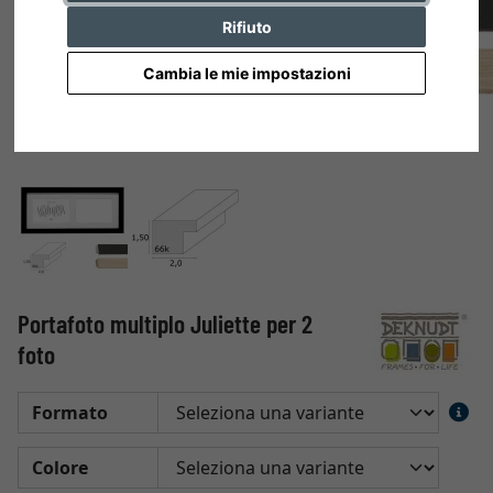
Rifiuto
Cambia le mie impostazioni
Portafoto multiplo Juliette per 2
foto
Formato
Colore