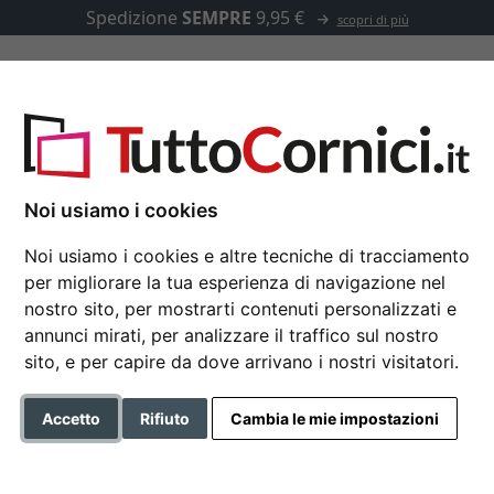
Spedizione
SEMPRE
9,95 €
scopri di più
u misura
Passepartout
Accessori
per 2 foto
Noi usiamo i cookies
Noi usiamo i cookies e altre tecniche di tracciamento
per migliorare la tua esperienza di navigazione nel
Portafoto multiplo Ja
nostro sito, per mostrarti contenuti personalizzati e
annunci mirati, per analizzare il traffico sul nostro
sito, e per capire da dove arrivano i nostri visitatori.
Formato
Accetto
Rifiuto
Cambia le mie impostazioni
Colore