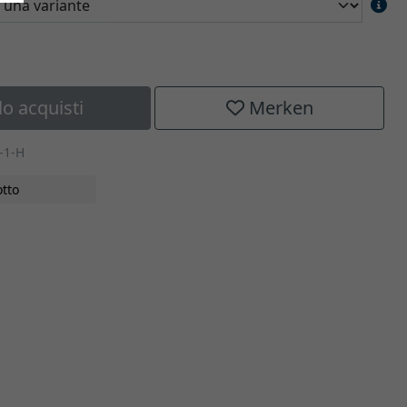
lo acquisti
Merken
-1-H
tto