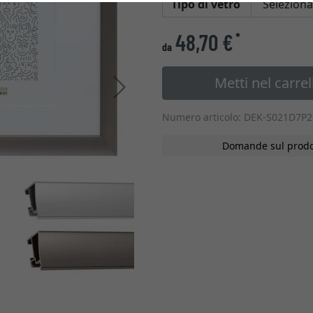
Tipo di vetro
48,70 €
*
da
Metti nel carrel
Avanti
Numero articolo: DEK-S021D7P2
Domande sul prodo