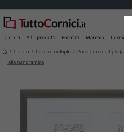
Cornici
Altri prodotti
Formati
Marchio
Cornici s
Cornici
Cornici multiple
Portafoto multiplo Jade 
alla panoramica