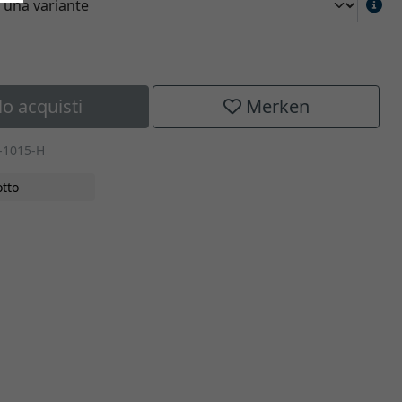
lo acquisti
Merken
-1015-H
tto