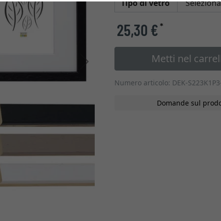
Tipo di vetro
25,30 €
*
Metti nel carrel
Avanti
Numero articolo: DEK-S223K1P3
Domande sul prodo