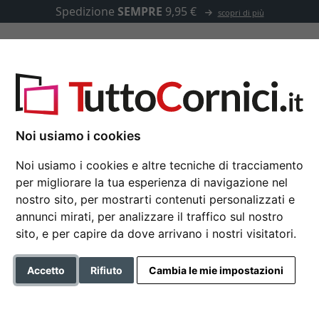
Spedizione
SEMPRE
9,95 €
scopri di più
u misura
Passepartout
Accessori
to 10x15 cm
Noi usiamo i cookies
Noi usiamo i cookies e altre tecniche di tracciamento
per migliorare la tua esperienza di navigazione nel
Portafoto multiplo Hu
nostro sito, per mostrarti contenuti personalizzati e
annunci mirati, per analizzare il traffico sul nostro
sito, e per capire da dove arrivano i nostri visitatori.
Formato
Accetto
Rifiuto
Cambia le mie impostazioni
Colore