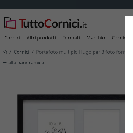
Cornici
Altri prodotti
Formati
Marchio
Cornici s
Cornici
Portafoto multiplo Hugo per 3 foto forma
alla panoramica