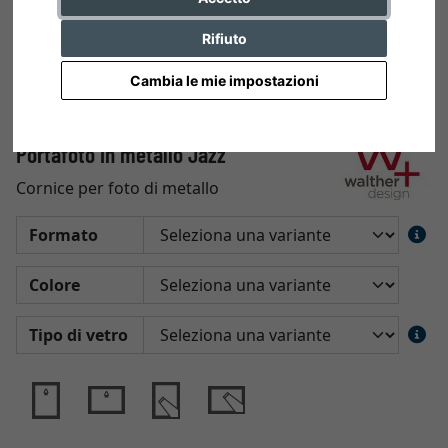
Rifiuto
Cambia le mie impostazioni
Portafoto in metallo Jazz
Cornice per foto di metallo
Formato
Colore
Tipo di vetro