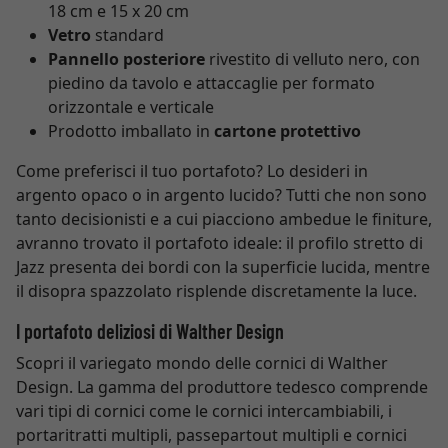
18 cm e 15 x 20 cm
Vetro
standard
Pannello posteriore
rivestito di velluto nero, con
piedino da tavolo e attaccaglie per formato
orizzontale e verticale
Prodotto imballato in
cartone protettivo
Come preferisci il tuo portafoto? Lo desideri in
argento opaco o in argento lucido? Tutti che non sono
tanto decisionisti e a cui piacciono ambedue le finiture,
avranno trovato il portafoto ideale: il profilo stretto di
Jazz presenta dei bordi con la superficie lucida, mentre
il disopra spazzolato risplende discretamente la luce.
I portafoto deliziosi di Walther Design
Scopri il variegato mondo delle cornici di Walther
Design. La gamma del produttore tedesco comprende
vari tipi di cornici come le cornici intercambiabili, i
portaritratti multipli, passepartout multipli e cornici