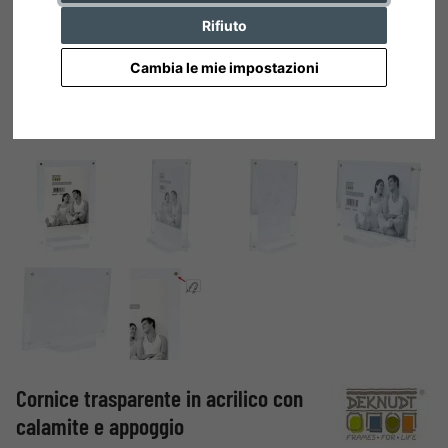
Rifiuto
Cambia le mie impostazioni
Cornice trasparente in acrilico con
calamite e appoggio