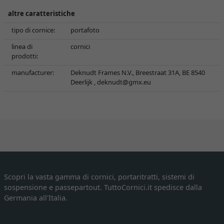
altre caratteristiche
tipo di cornice:
portafoto
linea di
cornici
prodotti:
manufacturer:
Deknudt Frames N.V., Breestraat 31A, BE 8540
Deerlijk ,
deknudt@gmx.eu
Scopri la vasta gamma di cornici, portaritratti, sistemi di
sospensione e passepartout. TuttoCornici.it spedisce dalla
Germania all'Italia.