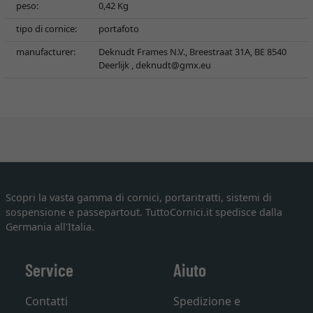
peso:
0,42 Kg
tipo di cornice:
portafoto
manufacturer:
Deknudt Frames N.V., Breestraat 31A, BE 8540
Deerlijk ,
deknudt@gmx.eu
Scopri la vasta gamma di cornici, portaritratti, sistemi di
sospensione e passepartout. TuttoCornici.it spedisce dalla
Germania all'Italia.
Service
Aiuto
Contatti
Spedizione e