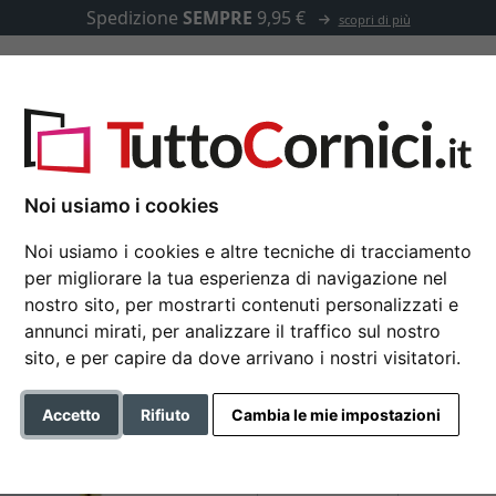
Spedizione
SEMPRE
9,95 €
scopri di più
u misura
Passepartout
Accessori
Noi usiamo i cookies
Noi usiamo i cookies e altre tecniche di tracciamento
per migliorare la tua esperienza di navigazione nel
Portafoto doppio Kat
nostro sito, per mostrarti contenuti personalizzati e
annunci mirati, per analizzare il traffico sul nostro
sito, e per capire da dove arrivano i nostri visitatori.
Formato
Accetto
Rifiuto
Cambia le mie impostazioni
Colore