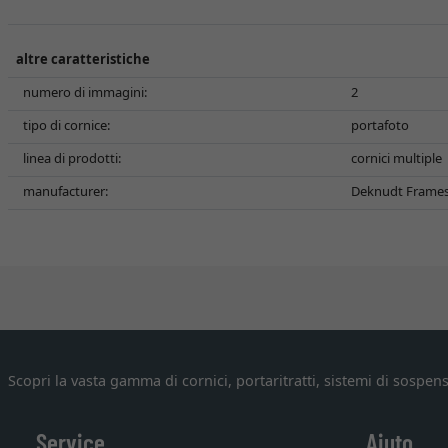
altre caratteristiche
numero di immagini:
2
tipo di cornice:
portafoto
linea di prodotti:
cornici multiple
manufacturer:
Deknudt Frames N
Scopri la vasta gamma di cornici, portaritratti, sistemi di sospens
Service
Aiuto