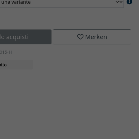
lo acquisti
Merken
1015-H
tto