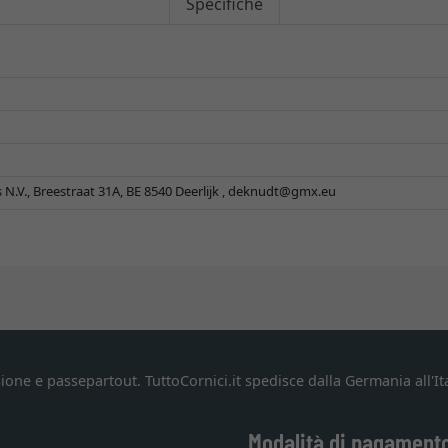
Specifiche
.V., Breestraat 31A, BE 8540 Deerlijk ,
deknudt@gmx.eu
ione e passepartout. TuttoCornici.it spedisce dalla Germania all'Ita
Modalità di pagament