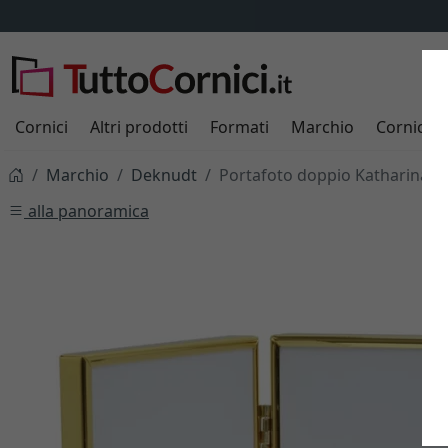
Cornici
Altri prodotti
Formati
Marchio
Cornici s
Marchio
Deknudt
Portafoto doppio Katharina
alla panoramica