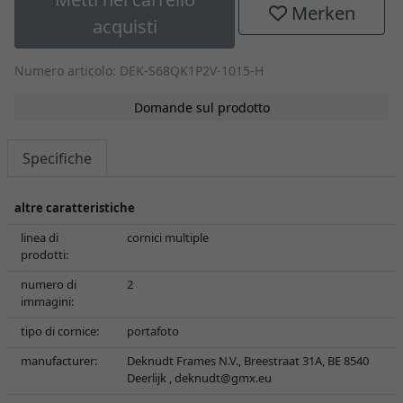
Merken
acquisti
Numero articolo: DEK-S68QK1P2V-1015-H
Domande sul prodotto
Specifiche
altre caratteristiche
linea di
cornici multiple
prodotti:
numero di
2
immagini:
tipo di cornice:
portafoto
manufacturer:
Deknudt Frames N.V., Breestraat 31A, BE 8540
Deerlijk ,
deknudt@gmx.eu