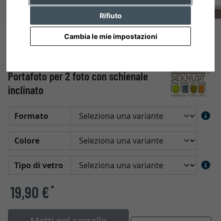
Rifiuto
Cambia le mie impostazioni
Portafoto per 2 foto con schienale
inclinato
Formato
Colore
Tipo di vetro
19,90 €
*
Metti nel carrello