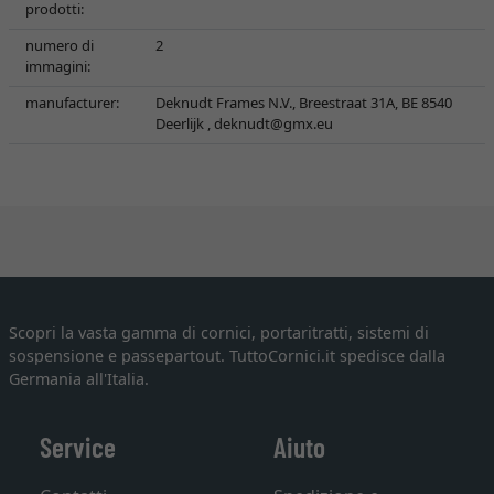
prodotti:
numero di
2
immagini:
manufacturer:
Deknudt Frames N.V., Breestraat 31A, BE 8540
Deerlijk ,
deknudt@gmx.eu
Scopri la vasta gamma di cornici, portaritratti, sistemi di
sospensione e passepartout. TuttoCornici.it spedisce dalla
Germania all'Italia.
Service
Aiuto