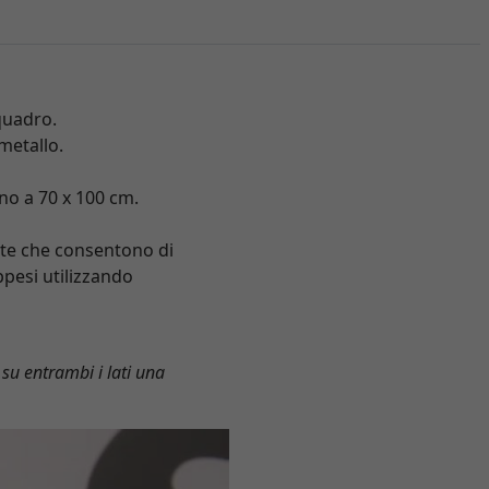
 quadro.
metallo.
ino a 70 x 100 cm.
ete che consentono di
ppesi utilizzando
 su entrambi i lati una