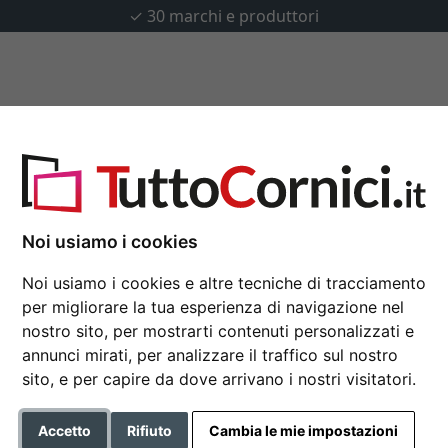
✓
30 marchi e produttori
u misura
Passepartout
Accessori
Noi usiamo i cookies
Portafoto a giorno
Noi usiamo i cookies e altre tecniche di tracciamento
21x29,7 cm (A4) | incolore | V
per migliorare la tua esperienza di navigazione nel
nostro sito, per mostrarti contenuti personalizzati e
Formato
annunci mirati, per analizzare il traffico sul nostro
sito, e per capire da dove arrivano i nostri visitatori.
Colore
Accetto
Rifiuto
Cambia le mie impostazioni