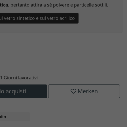
tica
, pertanto attira a sé polvere e particelle sottili.
 vetro sintetico e sul vetro acrilico
11 Giorni lavorativi
lo acquisti
Merken
tto