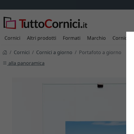
Cornici
Altri prodotti
Formati
Marchio
Cornici s
Cornici
Cornici a giorno
Portafoto a giorno
alla panoramica