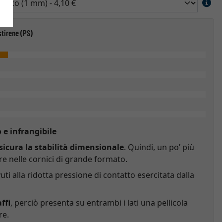
stirene (PS)
 e infrangibile
sicura la stabilità dimensionale
. Quindi, un po’ più
e nelle cornici di grande formato.
ti alla ridotta pressione di contatto esercitata dalla
ffi
, perciò presenta su entrambi i lati una pellicola
re.