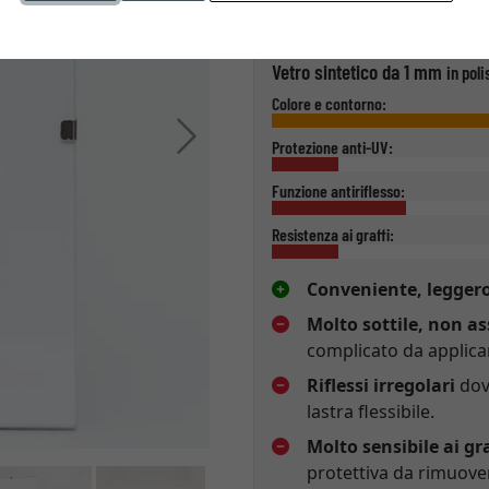
Tipo di vetro
Vetro sintetico da 1 mm
in poli
Colore e contorno:
Avanti
Protezione anti-UV:
Funzione antiriflesso:
Resistenza ai graffi:
Conveniente, leggero
Molto sottile, non as
complicato da applicar
Riflessi irregolari
dovu
lastra flessibile.
Molto sensibile ai gra
protettiva da rimuove