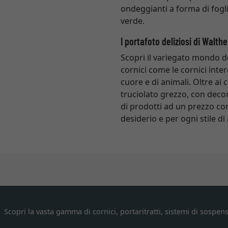
ondeggianti a forma di fogl
verde.
I portafoto deliziosi di Walth
Scopri il variegato mondo d
cornici come le cornici inter
cuore e di animali. Oltre ai 
truciolato grezzo, con decor
di prodotti ad un prezzo co
desiderio e per ogni stile d
Scopri la vasta gamma di cornici, portaritratti, sistemi di sospens