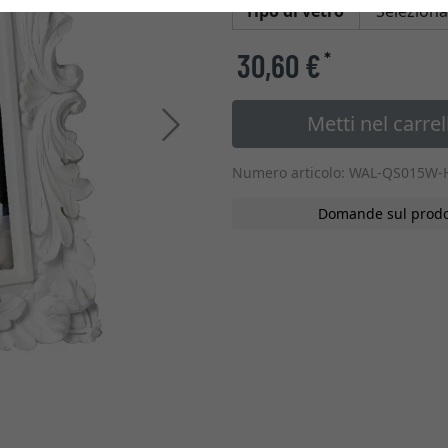
Tipo di vetro
30,60 €
*
Metti nel carrel
Avanti
Numero articolo: WAL-QS015W-
Domande sul prodo