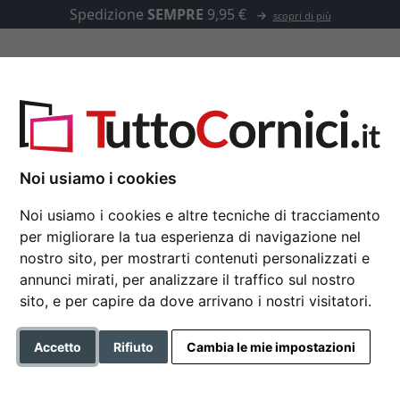
Spedizione
SEMPRE
9,95 €
scopri di più
u misura
Passepartout
Accessori
Noi usiamo i cookies
Noi usiamo i cookies e altre tecniche di tracciamento
per migliorare la tua esperienza di navigazione nel
Portafoto Saint Germa
nostro sito, per mostrarti contenuti personalizzati e
Cornice barocca
annunci mirati, per analizzare il traffico sul nostro
sito, e per capire da dove arrivano i nostri visitatori.
Formato
Accetto
Rifiuto
Cambia le mie impostazioni
Colore