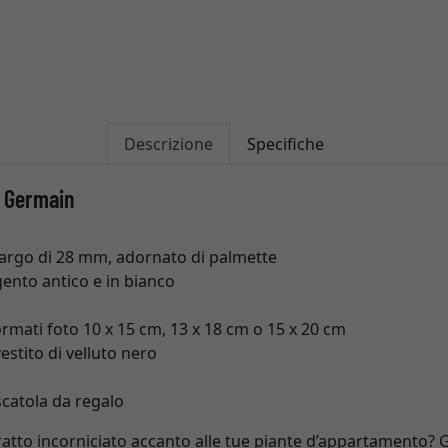
Descrizione
Specifiche
t Germain
 largo di 28 mm, adornato di palmette
gento antico e in bianco
ormati foto 10 x 15 cm, 13 x 18 cm o 15 x 20 cm
estito di velluto nero
scatola da regalo
tratto incorniciato accanto alle tue piante d’appartamento? 