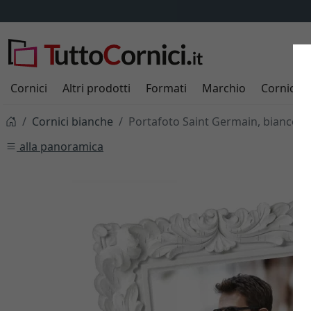
Cornici
Altri prodotti
Formati
Marchio
Cornici s
Cornici bianche
Portafoto Saint Germain, bianco
alla panoramica