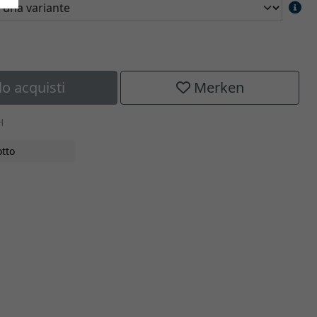
lo acquisti
Merken
H
tto