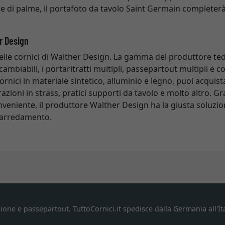
ie di palme, il portafoto da tavolo Saint Germain completerà
er Design
elle cornici di Walther Design. La gamma del produttore te
cambiabili, i portaritratti multipli, passepartout multipli e c
cornici in materiale sintetico, alluminio e legno, puoi acquis
azioni in strass, pratici supporti da tavolo e molto altro. 
nveniente, il produttore Walther Design ha la giusta soluzio
i arredamento.
ione e passepartout. TuttoCornici.it spedisce dalla Germania all'Ita