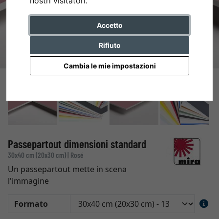
nostri visitatori.
Accetto
Rifiuto
Cambia le mie impostazioni
Passepartout dimensioni standard
30x40 cm (20x30 cm) | Rosé
Un passepartout mette in scena
l'immagine
Formato