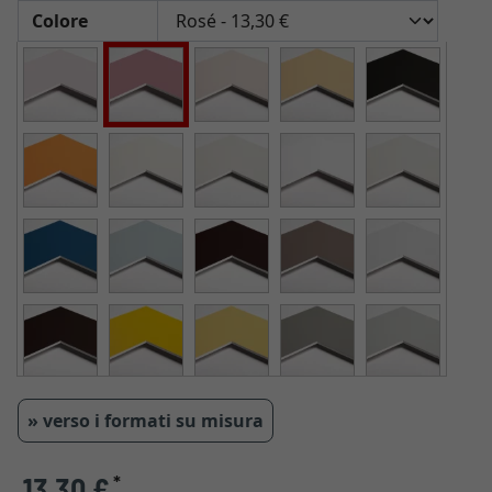
Colore
» verso i formati su misura
13,30 €
*