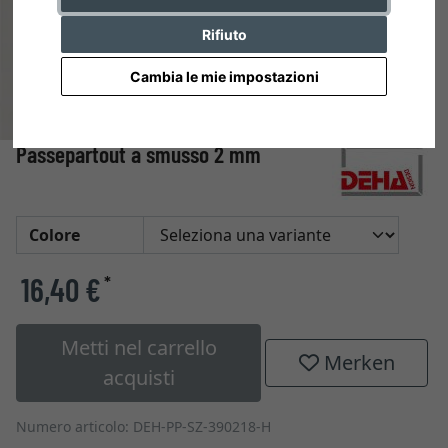
Rifiuto
Cambia le mie impostazioni
Passepartout a smusso 2 mm
Colore
16,40 €
*
Metti nel carrello
Merken
acquisti
Numero articolo: DEH-PP-SZ-390218-H