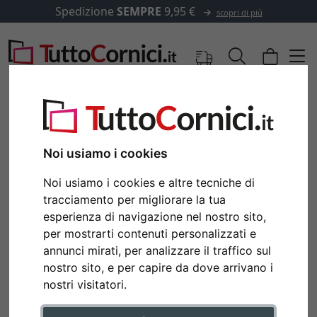
Spedizione
SEMPRE
9,95 €
scopri di più
Immagini
Anteprima
Noi usiamo i cookies
Noi usiamo i cookies e altre tecniche di
Indietro
Avan
tracciamento per migliorare la tua
esperienza di navigazione nel nostro sito,
Passepartout a smusso 2,5 mm
per mostrarti contenuti personalizzati e
bianco brillante
annunci mirati, per analizzare il traffico sul
nostro sito, e per capire da dove arrivano i
nostri visitatori.
Colore