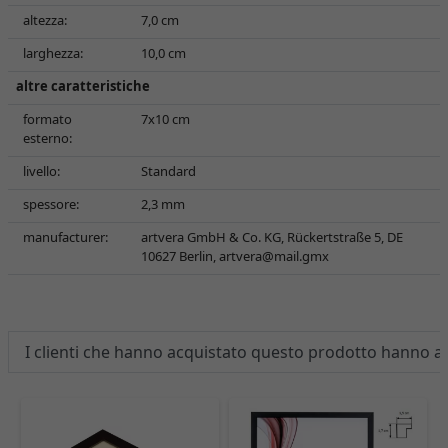
altezza:
7,0 cm
larghezza:
10,0 cm
altre caratteristiche
formato
7x10 cm
esterno:
livello:
Standard
spessore:
2,3 mm
manufacturer:
artvera GmbH & Co. KG, Rückertstraße 5, DE
10627 Berlin,
artvera@mail.gmx
I clienti che hanno acquistato questo prodotto hanno 