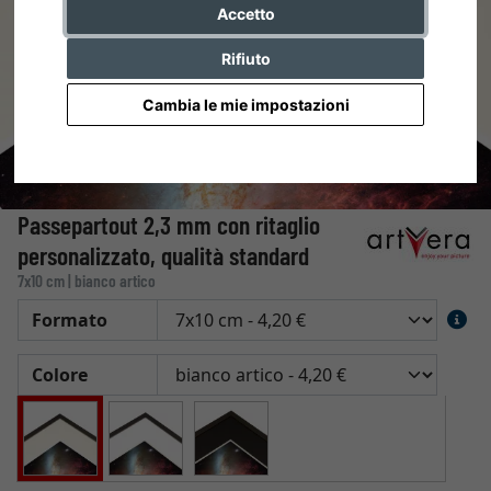
Accetto
Rifiuto
Cambia le mie impostazioni
Passepartout 2,3 mm con ritaglio
personalizzato, qualità standard
7x10 cm | bianco artico
Formato
Colore