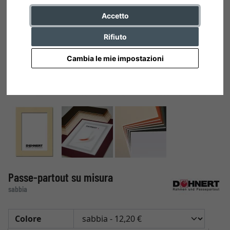
Accetto
Rifiuto
Cambia le mie impostazioni
Passe-partout su misura
sabbia
Colore