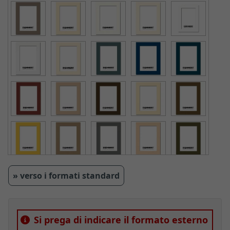
» verso i formati standard
Si prega di indicare il formato esterno