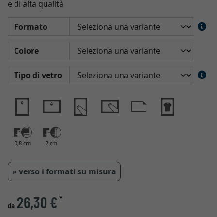
e di alta qualità
Formato
Colore
Tipo di vetro
0,8 cm
2 cm
» verso i formati su misura
26,30 €
*
da