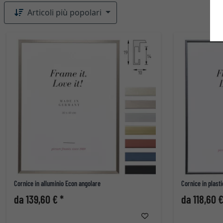
Articoli più popolari
Cornice in alluminio Econ angolare
Cornice in plast
da 139,60 € *
da 118,60 €