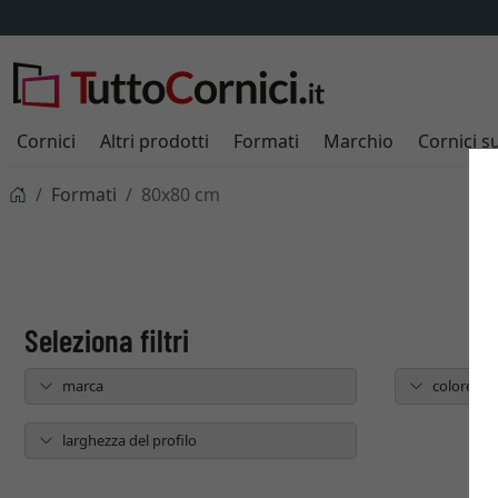
Cornici
Altri prodotti
Formati
Marchio
Cornici s
Formati
80x80 cm
marca
colore
larghezza del profilo