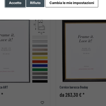
Accetto
Rifiuto
Cambia le mie impostazioni
ica ART
Cornice barocca Boulay
 *
da 263,30 € *