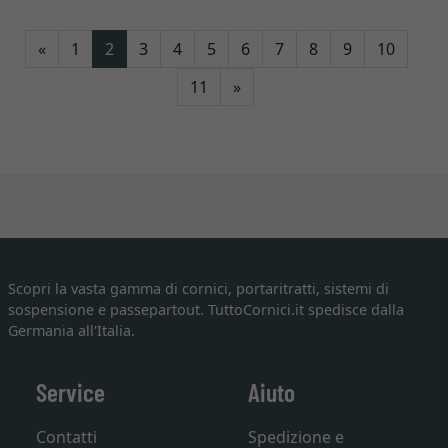
Indietro
«
1
2
3
4
5
6
7
8
9
10
Avanti
11
»
Scopri la vasta gamma di cornici, portaritratti, sistemi di
sospensione e passepartout. TuttoCornici.it spedisce dalla
Germania all'Italia.
Service
Aiuto
Contatti
Spedizione e