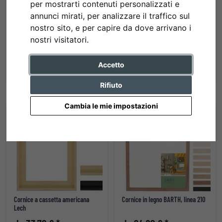
per mostrarti contenuti personalizzati e
annunci mirati, per analizzare il traffico sul
nostro sito, e per capire da dove arrivano i
Classe standard B1 protezione
Cornice in alluminio Chair
nostri visitatori.
fuoco "Econ rotonda"
da 47,80 € *
da 44,40 € *
Accetto
Rifiuto
Cambia le mie impostazioni
Cornice a cassetta americana
Cornice in legno BARTH, linea 210
Lech