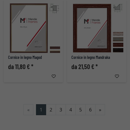
Cornice in legno Magod
Cornice in legno Mandraka
da 11,80 € *
da 21,50 € *
Avanti
«
1
2
3
4
5
6
»