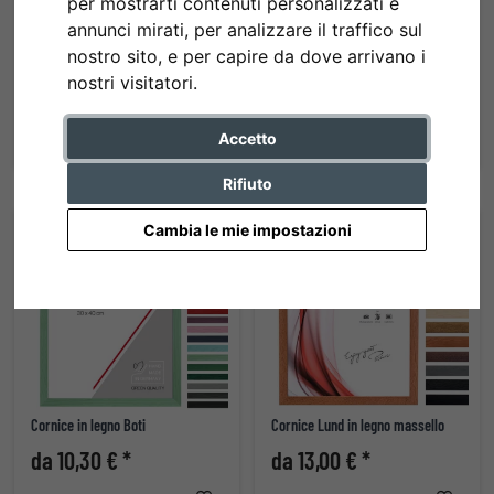
per mostrarti contenuti personalizzati e
annunci mirati, per analizzare il traffico sul
nostro sito, e per capire da dove arrivano i
Cornice in plastica New Lifestyle
Cornice Uppsala in legno massello
nostri visitatori.
da 5,30 € *
da 10,30 € *
Accetto
Rifiuto
Cambia le mie impostazioni
Cornice in legno Boti
Cornice Lund in legno massello
da 10,30 € *
da 13,00 € *