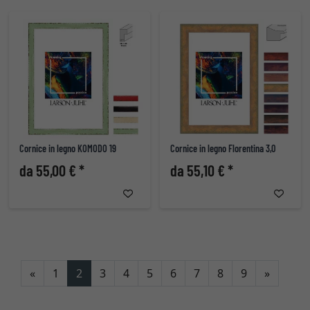
Cornice in legno KOMODO 19
Cornice in legno Florentina 3,0
da 55,00 € *
da 55,10 € *
Indietro
Avanti
«
1
2
3
4
5
6
7
8
9
»