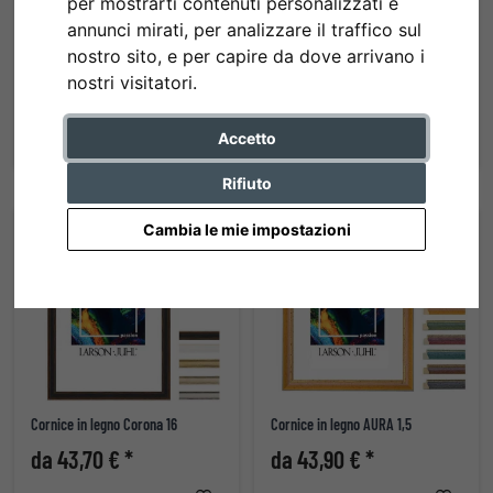
per mostrarti contenuti personalizzati e
annunci mirati, per analizzare il traffico sul
nostro sito, e per capire da dove arrivano i
Cornice in legno WOODLAND II
Cornice in legno WOODLAND III
nostri visitatori.
da 43,10 € *
da 43,10 € *
Accetto
Rifiuto
Cambia le mie impostazioni
Cornice in legno Corona 16
Cornice in legno AURA 1,5
da 43,70 € *
da 43,90 € *