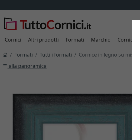
Cornici
Altri prodotti
Formati
Marchio
Cornici s
Formati
Tutti i formati
Cornice in legno su misu
alla panoramica