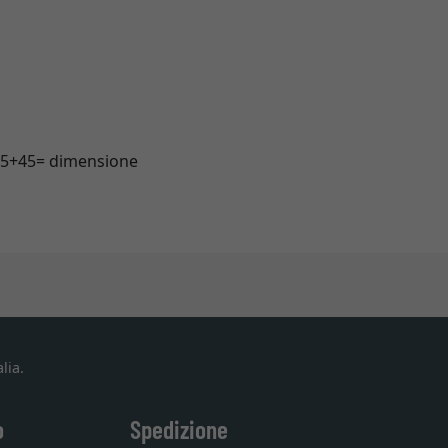
+45+45= dimensione
lia.
o
Spedizione