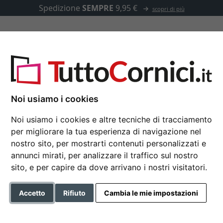
Spedizione
SEMPRE
9,95 €
scopri di più
u misura
Passepartout
Accessori
ra Shepherds Bush
Noi usiamo i cookies
Noi usiamo i cookies e altre tecniche di tracciamento
per migliorare la tua esperienza di navigazione nel
Cornice in legno su 
nostro sito, per mostrarti contenuti personalizzati e
annunci mirati, per analizzare il traffico sul nostro
sito, e per capire da dove arrivano i nostri visitatori.
Colore
Accetto
Rifiuto
Cambia le mie impostazioni
Tipo di vetro