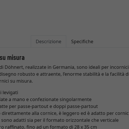
Descrizione
Specifiche
 su misura
 di Döhnert, realizzate in Germania, sono ideali per incornic
isegno robusto e attraente, l’enorme stabilità e la facilità di
rnici su misura.
 levigati
late a mano e confezionate singolarmente
datte per passe-partout e doppi passe-partout
 direttamente alla cornice, è leggero ed è adatto per cornic
i sono adatti sia per il formato orizzontale che verticale
ro raffinato, fino ad un formato di 28 x 35 cm