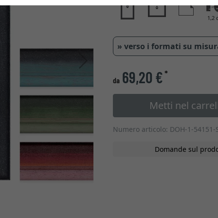
1,2 
» verso i formati su misu
Avanti
69,20 €
*
da
Metti nel carrel
Numero articolo: DOH-1-54151-
Domande sul prodo