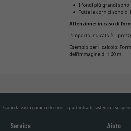
I fondi più grandi sono
Tutte le cornici sono d
Attenzione: in caso di for
L’importo indicato è il prez
Esempio per il calcolo: Fo
dell’immagine di 1,60 m
Scopri la vasta gamma di cornici, portaritratti, sistemi di sospens
Service
Aiuto