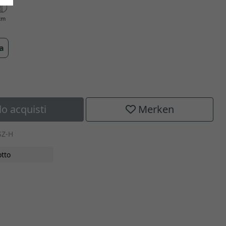
cm
ra
lo acquisti
Merken
SZ-H
tto