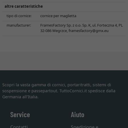
altre caratteristiche
tipo di cornice:
cornice per maglietta
manufacturer:
FramesFactory Sp. z o.o. Sp. K, ul. Forteczna 4, PL
32-086 Wegrzce,
framesfactory@gmx.eu
Scopri la vasta gamma di cornici, portaritratti, sistemi di
sospensione e passepartout. TuttoCornici.it spedisce dalla
Germania all'Italia.
Service
Aiuto
Contatti
Spedizione e