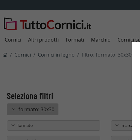
Cornici
Altri prodotti
Formati
Marchio
Cornici s
Cornici
Cornici in legno
filtro: formato: 30x30
formato: 30x30
formato
marca