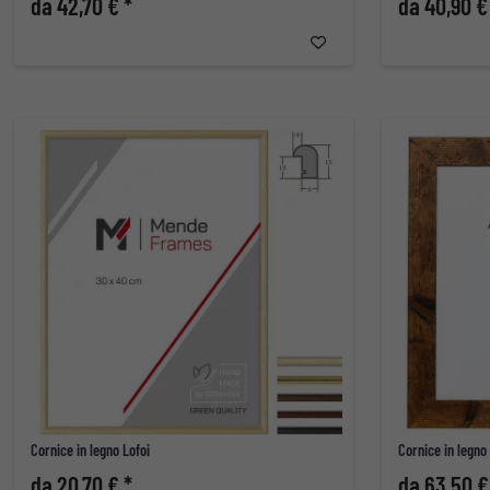
da 42,70 € *
da 40,90 €
Cornice in legno Lofoi
Cornice in legno
da 20,70 € *
da 63,50 €