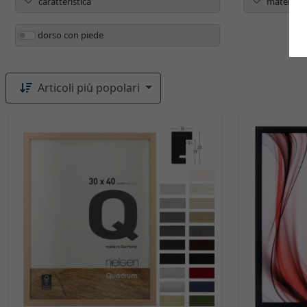
caratteristica
materiale
dorso con piede
Articoli più popolari