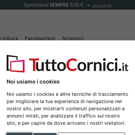
✓
500.000 articoli tra cui scegliere
u misura
Passepartout
Accessori
Cornici in legno
Noi usiamo i cookies
Noi usiamo i cookies e altre tecniche di tracciamento
per migliorare la tua esperienza di navigazione nel
nostro sito, per mostrarti contenuti personalizzati e
annunci mirati, per analizzare il traffico sul nostro
colore
sito, e per capire da dove arrivano i nostri visitatori.