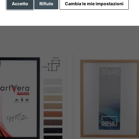
altezza del profilo
Accetto
Rifiuto
Cambia le mie impostazioni