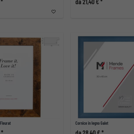
 *
da 21,40 € *
 Fleurat
Cornice in legno Galet
 *
da 28,40 € *