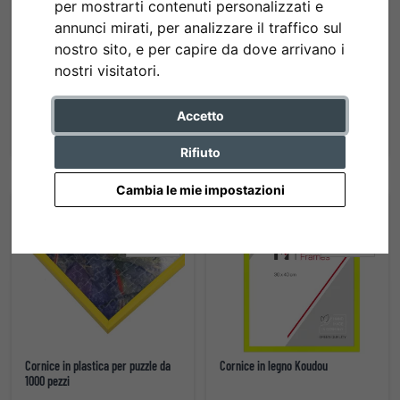
per mostrarti contenuti personalizzati e
annunci mirati, per analizzare il traffico sul
nostro sito, e per capire da dove arrivano i
nostri visitatori.
Cornice in plastica ART
Cornice in legno Boti
da 8,30 € *
da 7,40 € *
Accetto
Rifiuto
Cambia le mie impostazioni
Cornice in plastica per puzzle da
Cornice in legno Koudou
1000 pezzi