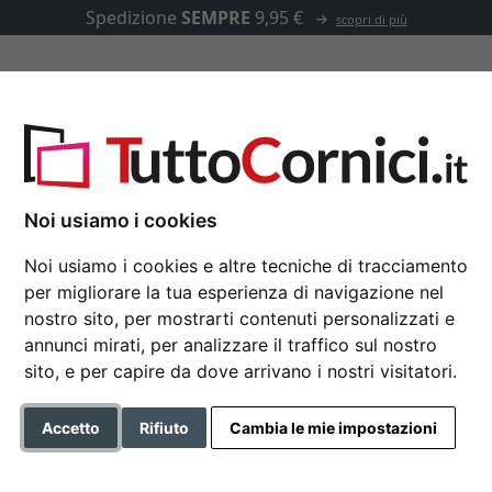
Spedizione
SEMPRE
9,95 €
scopri di più
u misura
Passepartout
Accessori
Noi usiamo i cookies
Noi usiamo i cookies e altre tecniche di tracciamento
per migliorare la tua esperienza di navigazione nel
Cornice salvadanaio
nostro sito, per mostrarti contenuti personalizzati e
annunci mirati, per analizzare il traffico sul nostro
sito, e per capire da dove arrivano i nostri visitatori.
Formato
Accetto
Rifiuto
Cambia le mie impostazioni
Colore