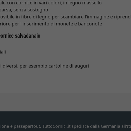
le con cornice in vari colori, in legno massello
parsa, senza sostegno
ovibile in fibre di legno per scambiare l’immagine e riprend
riore per l’inserimento di monete e banconote
cornice salvadanaio
ali
i diversi, per esempio cartoline di auguri
ione e passepartout. TuttoCornici.it spedisce dalla Germania all'Ita