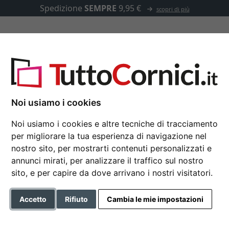
Spedizione
SEMPRE
9,95 €
scopri di più
u misura
Passepartout
Accessori
Noi usiamo i cookies
Noi usiamo i cookies e altre tecniche di tracciamento
per migliorare la tua esperienza di navigazione nel
Cornice salvadanaio
nostro sito, per mostrarti contenuti personalizzati e
annunci mirati, per analizzare il traffico sul nostro
sito, e per capire da dove arrivano i nostri visitatori.
Formato
Accetto
Rifiuto
Cambia le mie impostazioni
Colore