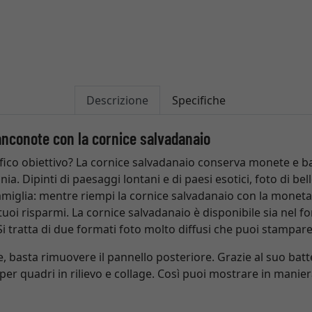
Descrizione
Specifiche
nconote con la cornice salvadanaio
ico obiettivo? La cornice salvadanaio conserva monete e b
a. Dipinti di paesaggi lontani e di paesi esotici, foto di bel
miglia: mentre riempi la cornice salvadanaio con la moneta,
ei tuoi risparmi. La cornice salvadanaio è disponibile sia nel
Si tratta di due formati foto molto diffusi che puoi stampare
 basta rimuovere il pannello posteriore. Grazie al suo batte
er quadri in rilievo e collage. Così puoi mostrare in manier