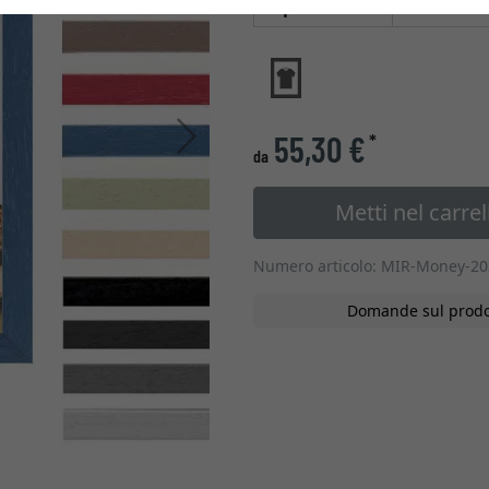
Tipo di vetro
Avanti
55,30 €
*
da
Metti nel carrel
Numero articolo: MIR-Money-20
Domande sul prodo