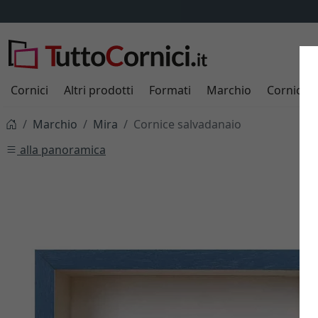
Cornici
Altri prodotti
Formati
Marchio
Cornici s
Marchio
Mira
Cornice salvadanaio
alla panoramica