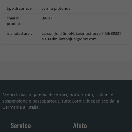
tipo di cornice:
cornici profonda
linea di
BARTH
prodotti:
manufacturer:
Larson-Juhl GmbH, Leibnizstrasse 7, DE 89231
Neu-Ulm,
larsonjuhl@gmx.com
Scopri la vasta gamma di cornici, portaritratti, sistemi di
sospensione e passepartout. TuttoCornici.it spedisce dalla
Germania all'Italia.
Service
Aiuto