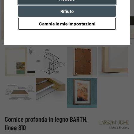
Rifiuto
Cambia le mie impostazioni
Cornice profonda in legno BARTH,
linea 810