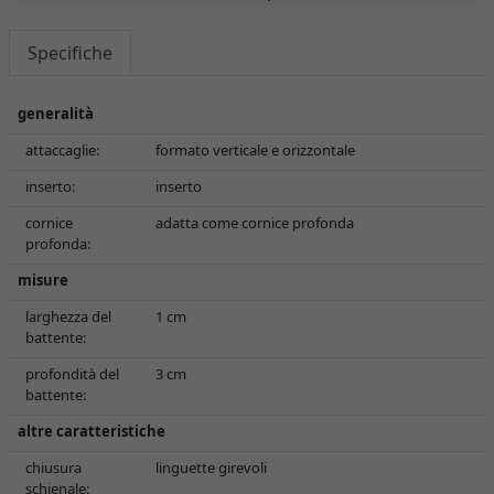
Specifiche
generalità
attaccaglie:
formato verticale e orizzontale
inserto:
inserto
cornice
adatta come cornice profonda
profonda:
misure
larghezza del
1 cm
battente:
profondità del
3 cm
battente:
altre caratteristiche
chiusura
linguette girevoli
schienale: