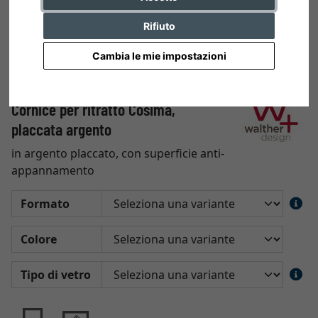
Rifiuto
Cambia le mie impostazioni
Cornice per ritratto Cosima,
placcata argento
in argento placcato, con superficie anti-
appannamento
Formato
Colore
Tipo di vetro