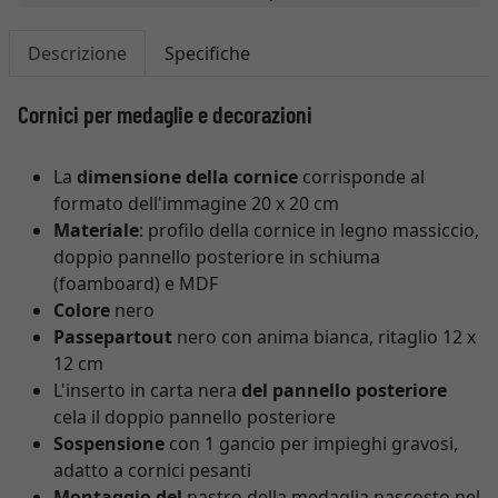
Descrizione
Specifiche
Cornici per medaglie e decorazioni
La
dimensione della cornice
corrisponde al
formato dell'immagine 20 x 20 cm
Materiale
: profilo della cornice in legno massiccio,
doppio pannello posteriore in schiuma
(foamboard) e MDF
Colore
nero
Passepartout
nero con anima bianca, ritaglio 12 x
12 cm
L'inserto in carta nera
del pannello posteriore
cela il doppio pannello posteriore
Sospensione
con 1 gancio per impieghi gravosi,
adatto a cornici pesanti
Montaggio del
nastro della medaglia nascosto nel