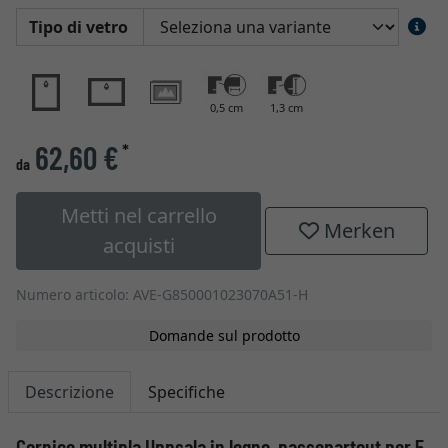
Tipo di vetro
0,5 cm
1,3 cm
62,60 €
*
da
Metti nel carrello
Merken
acquisti
Numero articolo: AVE-G850001023070A51-H
Domande sul prodotto
Descrizione
Specifiche
Cornice multipla Uppsala in legno, passepartout per 5