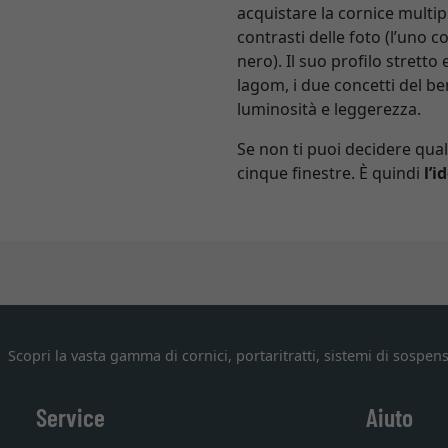
acquistare la cornice multip
contrasti delle foto (l’uno c
nero). Il suo profilo stretto
lagom, i due concetti del b
luminosità e leggerezza.
Se non ti puoi decidere qual
cinque finestre. È quindi
l’i
Scopri la vasta gamma di cornici, portaritratti, sistemi di sospens
Service
Aiuto