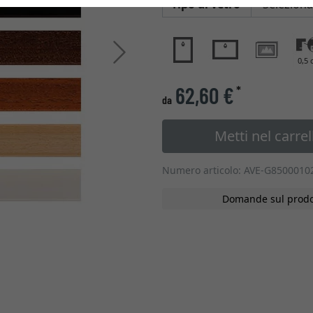
Tipo di vetro
Avanti
0,5 
62,60 €
*
da
Metti nel carrel
Numero articolo: AVE-G850001
Domande sul prodo