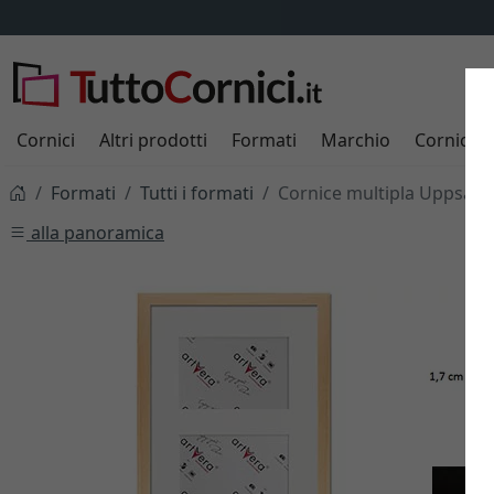
Cornici
Altri prodotti
Formati
Marchio
Cornici s
Formati
Tutti i formati
Cornice multipla Uppsala 
alla panoramica