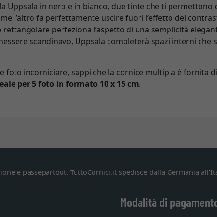
la Uppsala in nero e in bianco, due tinte che ti permettono d
ome l’altro fa perfettamente uscire fuori l’effetto dei contras
 e rettangolare perfeziona l’aspetto di una semplicità elegan
enessere scandinavo, Uppsala completerà spazi interni che s
e foto incorniciare, sappi che la cornice multipla è fornita
deale per 5 foto in formato 10 x 15 cm
.
ione e passepartout. TuttoCornici.it spedisce dalla Germania all'Ita
Modalità di pagament