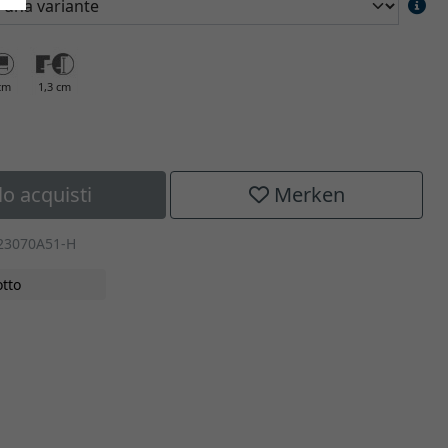
cm
1,3 cm
lo acquisti
Merken
023070A51-H
tto