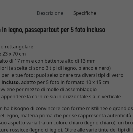
Descrizione
Specifiche
 in legno, passepartout per 5 foto incluso
ilo rettangolare
 23 x 70 cm
 alto di 17 mm e con battente alto di 13 mm
ori (a scelta ci sono 3 tipi di legno, bianco e nero)
er le tue foto: puoi selezionare tra diversi tipi di vetro
 incluso
, adatto per 5 foto in formato 10 x 15 cm
 avviene per mezzo di molle di assemblaggio
appendere la cornice sia in orizzontale sia in verticale
 ha bisogno di convincere con forme mistilinee e grandiosi
 del legno, materia prima che per sé rappresenta autenticità
 suo aspetto varia tra un colore chiaro (legno chiaro), un b
e rossicce (legno ciliegio). Oltre alle varie tinte dei tipi di 