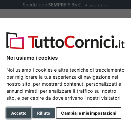
Spedizione
SEMPRE
9,95 €
scopri di più
u misura
Passepartout
Accessori
per 5 foto in 10x15 cm, misure 23x70 cm
Noi usiamo i cookies
Noi usiamo i cookies e altre tecniche di tracciamento
per migliorare la tua esperienza di navigazione nel
Cornice multipla Upps
nostro sito, per mostrarti contenuti personalizzati e
misure 23x70 cm
annunci mirati, per analizzare il traffico sul nostro
sito, e per capire da dove arrivano i nostri visitatori.
Formato
Accetto
Rifiuto
Cambia le mie impostazioni
Colore