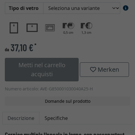
Tipo di vetro
0,5 cm
1,3 cm
37,10 €
*
da
Metti nel carrello
Merken
acquisti
Numero articolo: AVE-G850001030040A25-H
Domande sul prodotto
Descrizione
Specifiche
Cornice multipla Uppsala in legno, con passepartout