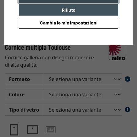
Rifiuto
Cambia le mie impostazioni
Cornice multipla Toulouse
Cornice galleria con disegni moderni e
di alta qualità.
Formato
Colore
Tipo di vetro