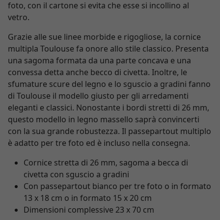
foto, con il cartone si evita che esse si incollino al
vetro.
Grazie alle sue linee morbide e rigogliose, la cornice
multipla Toulouse fa onore allo stile classico. Presenta
una sagoma formata da una parte concava e una
convessa detta anche becco di civetta. Inoltre, le
sfumature scure del legno e lo sguscio a gradini fanno
di Toulouse il modello giusto per gli arredamenti
eleganti e classici. Nonostante i bordi stretti di 26 mm,
questo modello in legno massello saprà convincerti
con la sua grande robustezza. Il passepartout multiplo
è adatto per tre foto ed è incluso nella consegna.
Cornice stretta di 26 mm, sagoma a becca di
civetta con sguscio a gradini
Con passepartout bianco per tre foto o in formato
13 x 18 cm o in formato 15 x 20 cm
Dimensioni complessive 23 x 70 cm