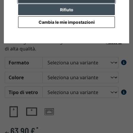
Rifiuto
Cambia le mie impostazioni
Cornice multipla Saint-Pierre
Cornice galleria con disegni moderni e
di alta qualità.
Formato
Colore
Tipo di vetro
63,90 €
*
da