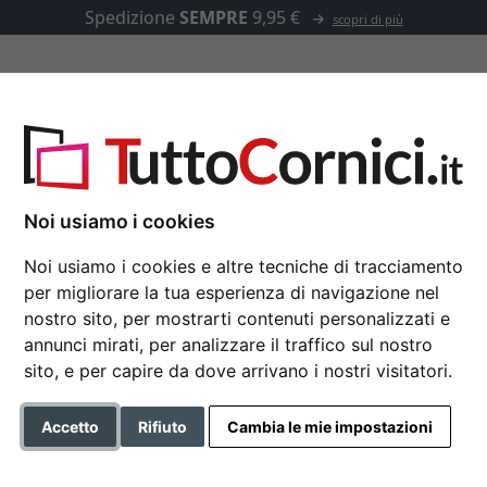
Spedizione
SEMPRE
9,95 €
scopri di più
u misura
Passepartout
Accessori
s per 3 foto
Noi usiamo i cookies
Noi usiamo i cookies e altre tecniche di tracciamento
Cornice multipla Pepp
per migliorare la tua esperienza di navigazione nel
nostro sito, per mostrarti contenuti personalizzati e
annunci mirati, per analizzare il traffico sul nostro
sito, e per capire da dove arrivano i nostri visitatori.
Formato
Accetto
Rifiuto
Cambia le mie impostazioni
Colore