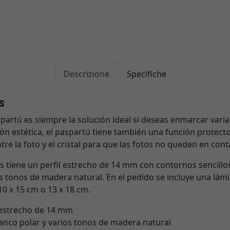
Descrizione
Specifiche
rs
partú es siempre la solución ideal si deseas enmarcar vari
n estética, el paspartú tiene también una función protector
e la foto y el cristal para que las fotos no queden en conta
 tiene un perfil estrecho de 14 mm con contornos sencillos
ios tonos de madera natural. En el pedido se incluye una lám
10 x 15 cm o 13 x 18 cm.
 estrecho de 14 mm
lanco polar y varios tonos de madera natural