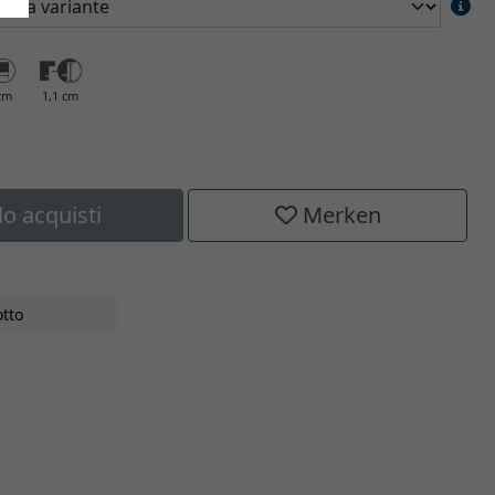
cm
1,1 cm
lo acquisti
Merken
tto