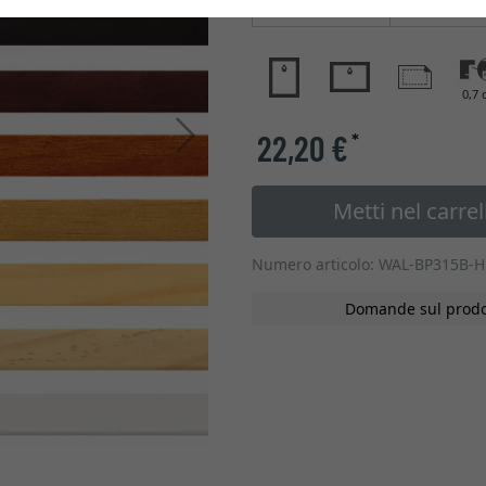
Tipo di vetro
0,7 
Avanti
22,20 €
*
Metti nel carrel
Numero articolo: WAL-BP315B-H
Domande sul prodo