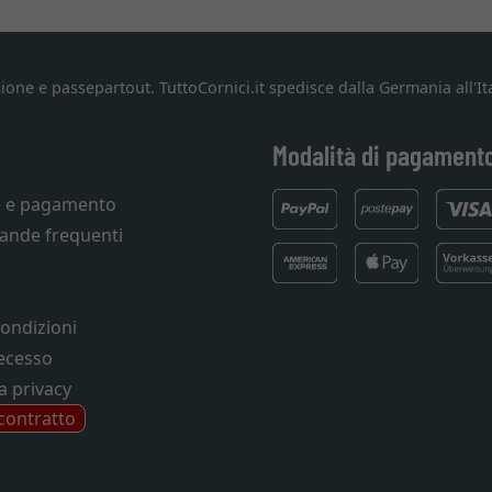
ione e passepartout. TuttoCornici.it spedisce dalla Germania all'Ita
Modalità di pagament
e e pagamento
ande frequenti
condizioni
recesso
a privacy
 contratto