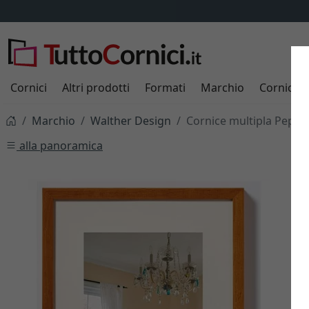
Cornici
Altri prodotti
Formati
Marchio
Cornici s
Marchio
Walther Design
Cornice multipla Pepper
alla panoramica