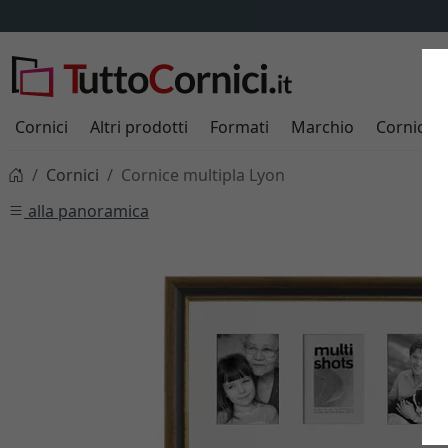
Cornici
Altri prodotti
Formati
Marchio
Cornici s
Cornici
Cornice multipla Lyon
alla panoramica