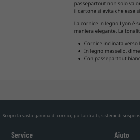
passepartout non solo valor
il cartone si evita che esse si
La cornice in legno Lyon è s
maniera elegante. La tonal
Cornice inclinata verso
In legno massello, dim
Con passepartout bianco
Scopri la vasta gamma di cornici, portaritratti, sistemi di sospens
Service
Aiuto