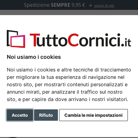
Spedizione
SEMPRE
9,95 €
scopri di più
u misura
Passepartout
Accessori
Noi usiamo i cookies
Noi usiamo i cookies e altre tecniche di tracciamento
per migliorare la tua esperienza di navigazione nel
Cornice multipla Lyon
nostro sito, per mostrarti contenuti personalizzati e
annunci mirati, per analizzare il traffico sul nostro
Cornice galleria con disegni 
sito, e per capire da dove arrivano i nostri visitatori.
Formato
Accetto
Rifiuto
Cambia le mie impostazioni
Colore