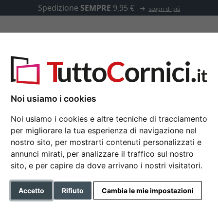
Spedizione
SEMPRE
9,95 €
scopri di più
u misura
Passepartout
Accessori
in 15x20 cm, misure 50x50 cm
Noi usiamo i cookies
Noi usiamo i cookies e altre tecniche di tracciamento
per migliorare la tua esperienza di navigazione nel
Cornice multipla Lund
nostro sito, per mostrarti contenuti personalizzati e
50x50 cm
annunci mirati, per analizzare il traffico sul nostro
sito, e per capire da dove arrivano i nostri visitatori.
Formato
Accetto
Rifiuto
Cambia le mie impostazioni
Colore