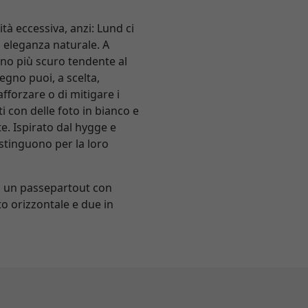
à eccessiva, anzi: Lund ci
d eleganza naturale. A
runo più scuro tendente al
legno puoi, a scelta,
fforzare o di mitigare i
ti con delle foto in bianco e
te. Ispirato dal hygge e
stinguono per la loro
 di un passepartout con
to orizzontale e due in