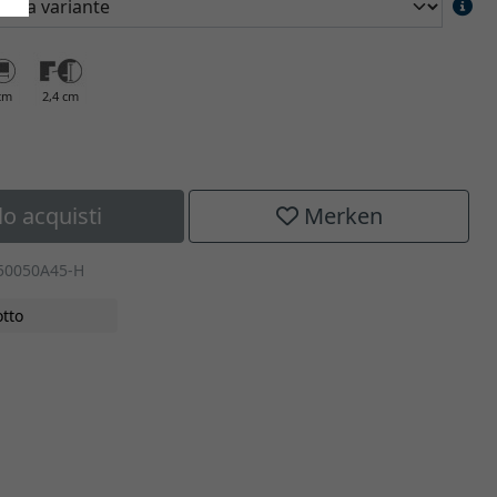
cm
2,4 cm
lo acquisti
Merken
050050A45-H
tto