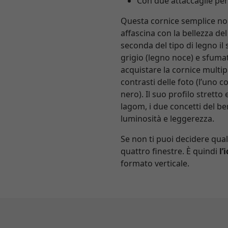
Con due attaccaglie per 
Questa cornice semplice non
affascina con la bellezza de
seconda del tipo di legno il
grigio (legno noce) e sfumatur
acquistare la cornice multip
contrasti delle foto (l’uno c
nero). Il suo profilo stretto
lagom, i due concetti del b
luminosità e leggerezza.
Se non ti puoi decidere qual
quattro finestre. È quindi
l’
formato verticale.