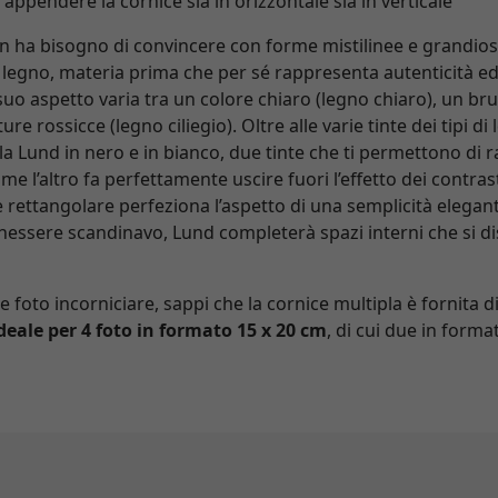
appendere la cornice sia in orizzontale sia in verticale
 ha bisogno di convincere con forme mistilinee e grandiosit
l legno, materia prima che per sé rappresenta autenticità e
 suo aspetto varia tra un colore chiaro (legno chiaro), un b
e rossicce (legno ciliegio). Oltre alle varie tinte dei tipi di 
la Lund in nero e in bianco, due tinte che ti permettono di ra
ome l’altro fa perfettamente uscire fuori l’effetto dei contras
 e rettangolare perfeziona l’aspetto di una semplicità elegan
enessere scandinavo, Lund completerà spazi interni che si di
e foto incorniciare, sappi che la cornice multipla è fornita
ideale per 4 foto in formato 15 x 20 cm
, di cui due in forma