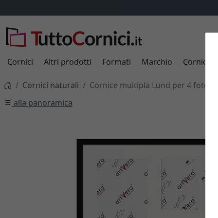
Cornici
Altri prodotti
Formati
Marchio
Cornici s
Cornici naturali
Cornice multipla Lund per 4 foto 
alla panoramica