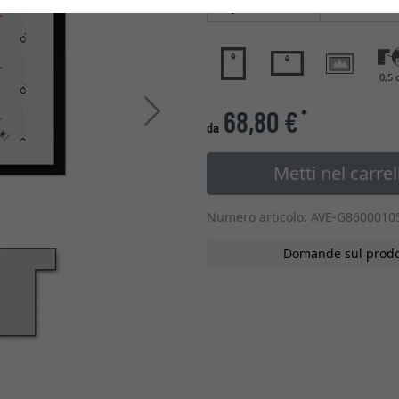
Tipo di vetro
0,5 
Avanti
68,80 €
*
da
Metti nel carrel
Numero articolo: AVE-G860001
Domande sul prodo