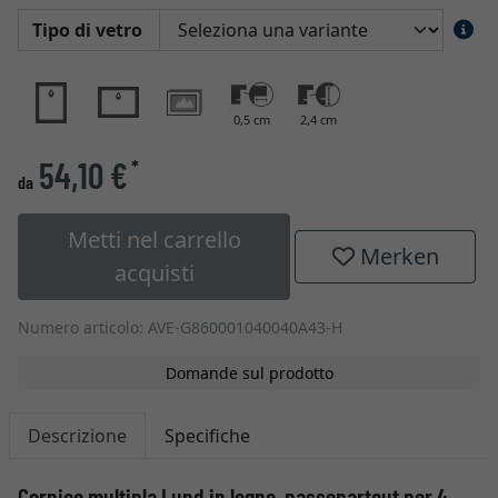
Tipo di vetro
0,5 cm
2,4 cm
54,10 €
*
da
Metti nel carrello
Merken
acquisti
Numero articolo: AVE-G860001040040A43-H
Domande sul prodotto
Descrizione
Specifiche
Cornice multipla Lund in legno, passepartout per 4