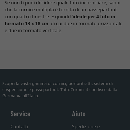
Se non ti puoi decidere quale foto incorniciare, sappi
che la cornice multipla è fornita di un passepartout
con quattro finestre. È quindi
l’ideale per 4 foto in
formato 13 x 18 cm
, di cui due in formato orizzontale
e due in formato verticale.
Scopri la vasta gamma di cornici, portaritratti, sistemi di
sospensione e passepartout. TuttoCornici.it spedisce dalla
Germania all'Italia.
Service
Aiuto
Contatti
Spedizione e