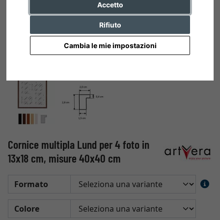
Accetto
Rifiuto
Cambia le mie impostazioni
Cornice multipla Lund per 4 foto in
13x18 cm, misure 40x40 cm
Formato
Colore