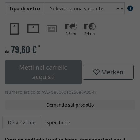
Tipo di vetro
0,5 cm
2,4 cm
79,60 €
*
da
Metti nel carrello
Merken
acquisti
Numero articolo: AVE-G860001025080A35-H
Domande sul prodotto
Descrizione
Specifiche
Cornice multipla Lund in legno, passepartout per 3